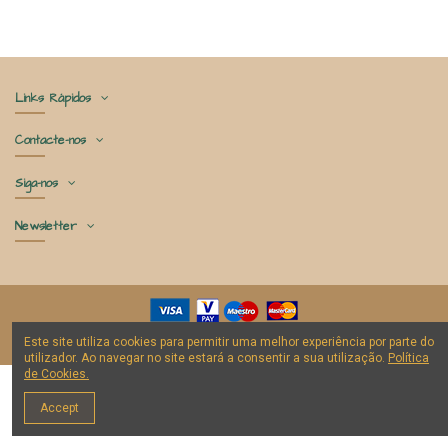
Links Rápidos
Contacte-nos
Siga-nos
Newsletter
®
Este site utiliza cookies para permitir uma melhor experiência por parte do
2021 Amor a Granel | Desenvolvido por
NOS
utilizador. Ao navegar no site estará a consentir a sua utilização.
Política
de Cookies
.
Accept